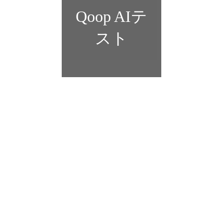
Qoop AIテ
スト