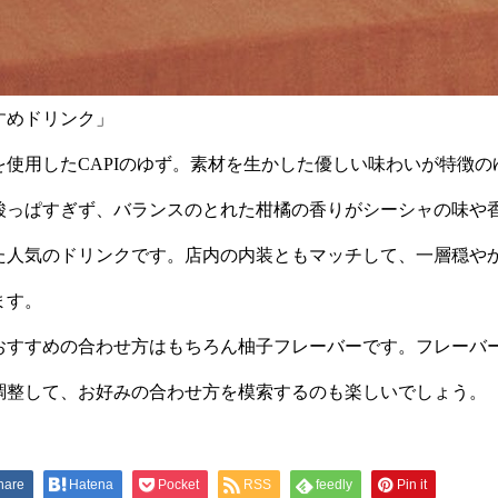
すめドリンク」
を使用したCAPIのゆず。素材を生かした優しい味わいが特徴の
酸っぱすぎず、バランスのとれた柑橘の香りがシーシャの味や
た人気のドリンクです。店内の内装ともマッチして、一層穏や
ます。
おすすめの合わせ方はもちろん柚子フレーバーです。フレーバ
調整して、お好みの合わせ方を模索するのも楽しいでしょう。
hare
Hatena
Pocket
RSS
feedly
Pin it