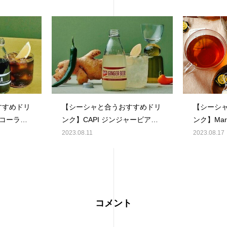
すすめドリ
【シーシャと合うおすすめドリ
【シーシ
トコーラ味
ンク】CAPI ジンジャービアー
ンク】Mari
味のご紹介。
ポーロの
2023.08.11
2023.08.17
コメント