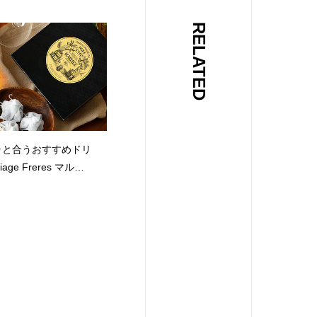
RELATED
ャと合うおすすめドリ
age Freres マルコ
ご紹介。