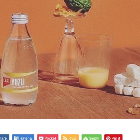
hare
Hatena
Pocket
RSS
feedly
Pin it